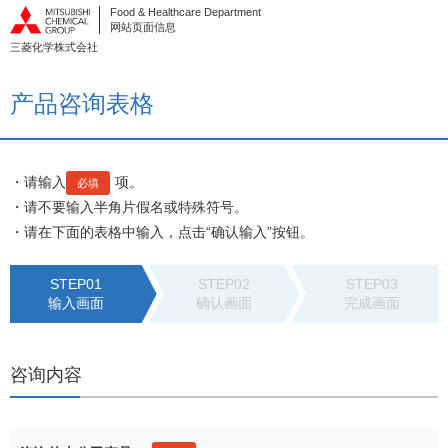
Food & Healthcare Department
网站页面信息
三菱化学株式会社
产品咨询表格
・请输入
项。
必填
・请不要输入半角片假名或特殊符号。
・请在下面的表格中输入，点击“确认输入”按钮。
STEP01
STEP02
STEP03
输入画面
确认画面
完成画面
咨询内容