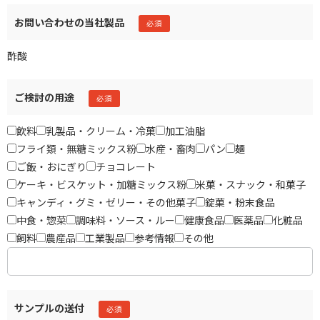
お問い合わせの当社製品
酢酸
ご検討の用途
飲料
乳製品・クリーム・冷菓
加工油脂
フライ類・無糖ミックス粉
水産・畜肉
パン
麺
ご飯・おにぎり
チョコレート
ケーキ・ビスケット・加糖ミックス粉
米菓・スナック・和菓子
キャンディ・グミ・ゼリー・その他菓子
錠菓・粉末食品
中食・惣菜
調味料・ソース・ルー
健康食品
医薬品
化粧品
飼料
農産品
工業製品
参考情報
その他
サンプルの送付