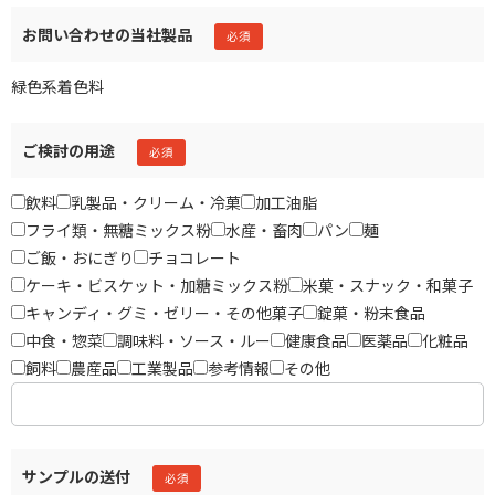
お問い合わせの当社製品
緑色系着色料
ご検討の用途
飲料
乳製品・クリーム・冷菓
加工油脂
フライ類・無糖ミックス粉
水産・畜肉
パン
麺
ご飯・おにぎり
チョコレート
ケーキ・ビスケット・加糖ミックス粉
米菓・スナック・和菓子
キャンディ・グミ・ゼリー・その他菓子
錠菓・粉末食品
中食・惣菜
調味料・ソース・ルー
健康食品
医薬品
化粧品
飼料
農産品
工業製品
参考情報
その他
サンプルの送付