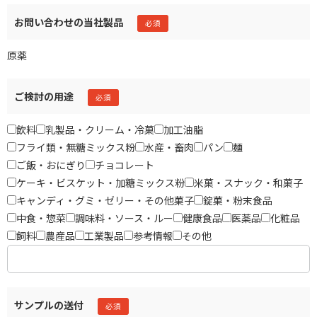
お問い合わせの当社製品
原薬
ご検討の用途
飲料
乳製品・クリーム・冷菓
加工油脂
フライ類・無糖ミックス粉
水産・畜肉
パン
麺
ご飯・おにぎり
チョコレート
ケーキ・ビスケット・加糖ミックス粉
米菓・スナック・和菓子
キャンディ・グミ・ゼリー・その他菓子
錠菓・粉末食品
中食・惣菜
調味料・ソース・ルー
健康食品
医薬品
化粧品
飼料
農産品
工業製品
参考情報
その他
サンプルの送付