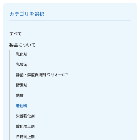
カテゴリを選択
すべて
製品について
乳化剤
乳酸菌
静菌・鮮度保持剤 ワサオーロ™
酵素剤
糖質
着色料
栄養強化剤
酸化防止剤
日持向上剤