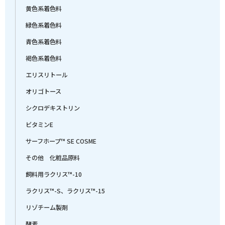
黄色系着色料
緑色系着色料
青色系着色料
褐色系着色料
エリスリトール
オリゴトース
シクロデキストリン
ビタミンE
サーフホープ™ SE COSME
その他 化粧品原料
飼料用ラクリス™-10
ラクリス™-S、ラクリス™-15
リゾチーム製剤
酵素