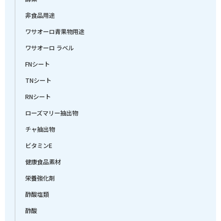
非食品用途
ワサオーロ青果物用途
ワサオーロ ラベル
FNシート
TNシート
RNシート
ローズマリー抽出物
チャ抽出物
ビタミンE
健康食品素材
栄養強化剤
酢酸塩類
酢酸