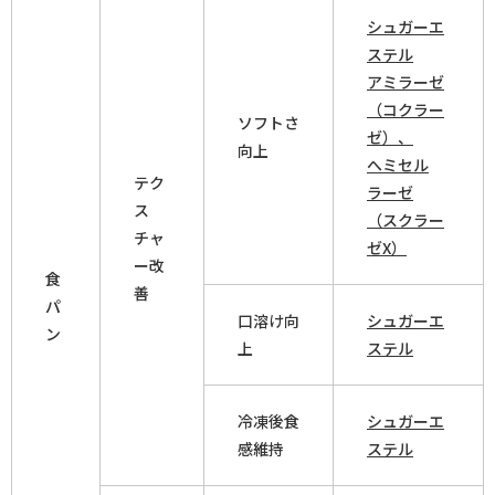
シュガーエ
ステル
アミラーゼ
（コクラー
ソフトさ
ゼ）、
向上
へミセル
テク
ラーゼ
ス
（スクラー
チャ
ゼX）
ー改
食
善
パ
口溶け向
シュガーエ
ン
上
ステル
冷凍後食
シュガーエ
感維持
ステル