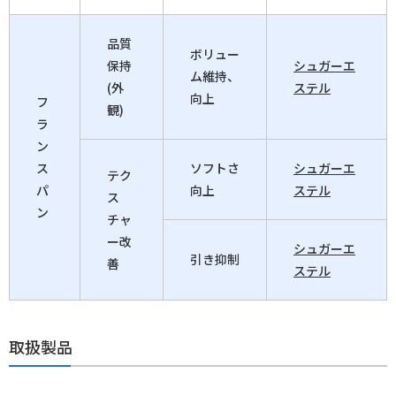
品質
ボリュー
保持
シュガーエ
ム維持、
(外
ステル
向上
フ
観)
ラ
ン
ス
ソフトさ
シュガーエ
テク
パ
向上
ステル
ス
ン
チャ
ー改
シュガーエ
引き抑制
善
ステル
取扱製品