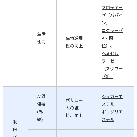
プロテアー
ゼ（パパイ
ン、
コクラーゼ
生産
生地進展
P・顆
性向
性の向上
粒）、
上
へミセル
ラーゼ
（スクラー
ゼX）
品質
シュガーエ
ボリュー
保持
ステル
ムの維
(外
ポリグリエ
持、向上
観)
ステル
米
粉