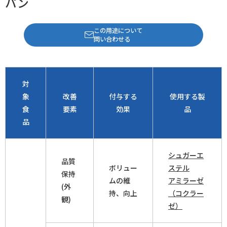
パン
この用途について
問い合わせる
対
象
改善
付与する
使用する製
食
要素
効果
品
品
シュガーエ
品質
ボリュー
ステル
保持
ムの維
アミラーゼ
(外
持、向上
（コクラー
観)
ゼ）