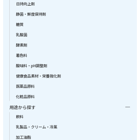
日持向上剤
静菌・鮮度保持剤
糖質
乳酸菌
酵素剤
着色料
酸味料・pH調整剤
健康食品素材・栄養強化剤
医薬品原料
化粧品原料
用途から探す
飲料
乳製品・クリーム・冷菓
加工油脂