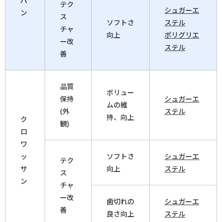
パ
テク
シュガーエ
ン
ス
ソフトさ
ステル
チャ
向上
ポリグリエ
ー改
ステル
善
品質
ボリュー
保持
シュガーエ
ムの維
(外
ステル
持、向上
ク
観)
ロ
ワ
ッ
ソフトさ
シュガーエ
テク
サ
向上
ステル
ス
ン
チャ
ー改
歯切れの
シュガーエ
善
良さ向上
ステル