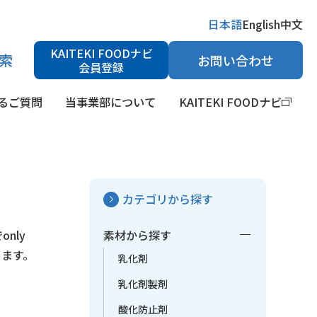
日本語
English
中文
KAITEKI FOODナビ
索
お問い合わせ
会員登録
るご質問
当事業部について
KAITEKI FOODナビ
カテゴリから探す
検索
H調整剤
健康食品素材・栄養強化剤
医薬品原料
nly
素材から探す
ります。
乳化剤
乳化剤製剤
酸化防止剤