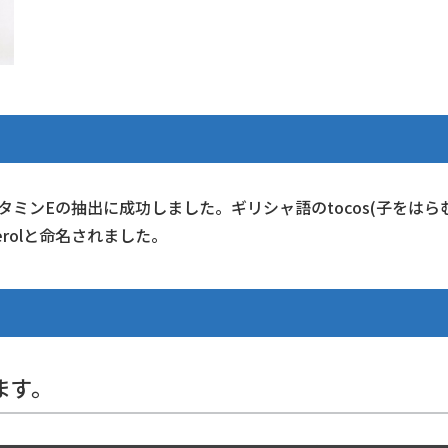
タミンEの抽出に成功しました。ギリシャ語のtocos(子をはら
herolと命名されました。
ます。