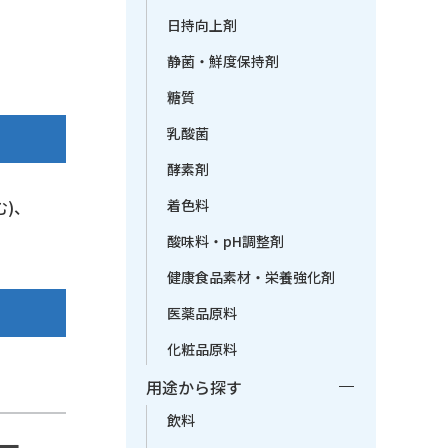
日持向上剤
静菌・鮮度保持剤
糖質
乳酸菌
酵素剤
着色料
む)、
酸味料・pH調整剤
健康食品素材・栄養強化剤
医薬品原料
化粧品原料
用途から探す
飲料