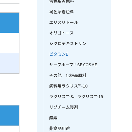
青色系着色料
褐色系着色料
エリスリトール
オリゴトース
シクロデキストリン
ビタミンE
サーフホープ™ SE COSME
その他 化粧品原料
飼料用ラクリス™-10
ラクリス™-S、ラクリス™-15
リゾチーム製剤
酵素
非食品用途