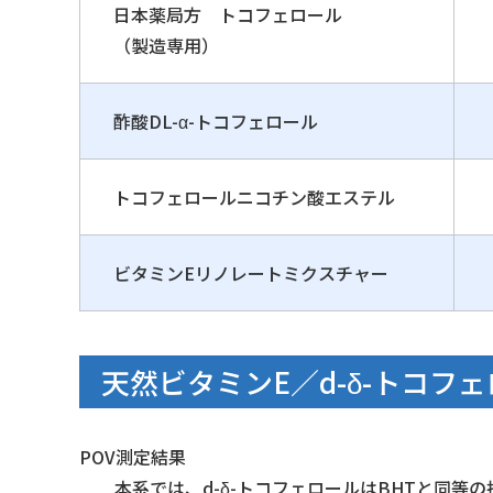
日本薬局方 トコフェロール
（製造専用）
酢酸DL-α-トコフェロール
トコフェロールニコチン酸エステル
ビタミンEリノレートミクスチャー
天然ビタミンE／d-δ-トコフ
POV測定結果
本系では、d-δ-トコフェロールはBHTと同等の