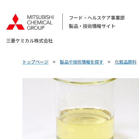
フード・ヘルスケア事業部
製品・技術情報サイト
三菱ケミカル株式会社
トップページ
製品や技術情報を探す
化粧品原料
キーワードで検索する
ピックアップ情報
カテゴリから探す
素材から
探す
用
乳化剤
乳化剤製剤
酸化防止剤
日持向上剤
コラム
化粧品原料