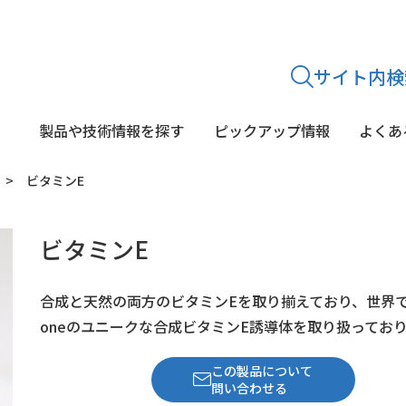
サイト内検
製品や技術情報を探す
ピックアップ情報
よくあ
ビタミンE
途から
探す
シリーズから
探す
ビタミンE
静菌・鮮度保持剤
糖質
乳酸菌
酵素剤
着色料
酸味料・p
文献紹介・学会発表
合成と天然の両方のビタミンEを取り揃えており、世界でo
oneのユニークな合成ビタミンE誘導体を取り扱ってお
この製品について
問い合わせる