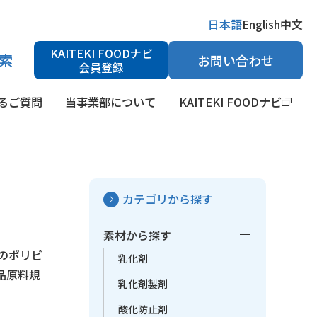
日本語
English
中文
KAITEKI FOODナビ
索
お問い合わせ
会員登録
るご質問
当事業部について
KAITEKI FOODナビ
カテゴリから探す
検索
H調整剤
健康食品素材・栄養強化剤
医薬品原料
素材から探す
度のポリビ
乳化剤
品原料規
乳化剤製剤
酸化防止剤