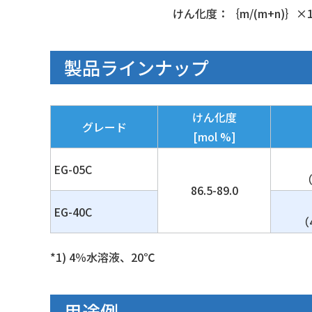
けん化度：｛m/(m+n)｝×100(m
製品ラインナップ
けん化度
グレード
[mol %]
EG-05C
（
86.5-89.0
EG-40C
（4
*1) 4％水溶液、20℃
用途例