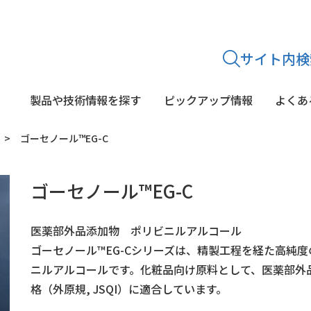
サイト内検
製品や技術情報を探す
ピックアップ情報
よくあ
ゴーセノール™EG-C
途から
探す
シリーズから
探す
ゴーセノール™EG-C
静菌・鮮度保持剤
糖質
乳酸菌
酵素剤
着色料
酸味料・p
文献紹介・学会発表
医薬部外品添加物 ポリビニルアルコール
ゴーセノール™EG-Cシリーズは、精製工程を経た高純
ニルアルコールです。化粧品向け原料として、医薬部外
格（外原規, JSQI）に適合しています。