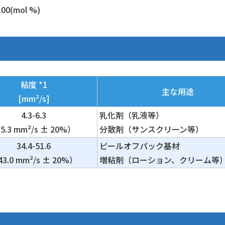
ol %)
粘度 *1
主な用途
[mm²/s]
4.3-6.3
乳化剤（乳液等）
5.3 mm²/s ± 20%）
分散剤（サンスクリーン等）
34.4-51.6
ピールオフパック基材
3.0 mm²/s ± 20%）
増粘剤（ローション、クリーム等