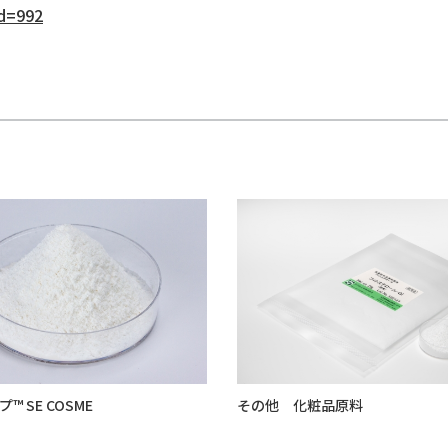
id=992
™ SE COSME
その他 化粧品原料