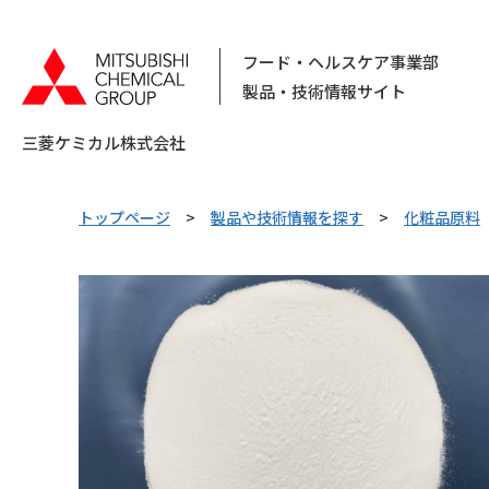
フード・ヘルスケア事業部
製品・技術情報サイト
三菱ケミカル株式会社
トップページ
製品や技術情報を探す
化粧品原料
キーワードで検索する
ピックアップ情報
カテゴリから探す
素材から
探す
用
乳化剤
乳化剤製剤
酸化防止剤
日持向上剤
コラム
化粧品原料