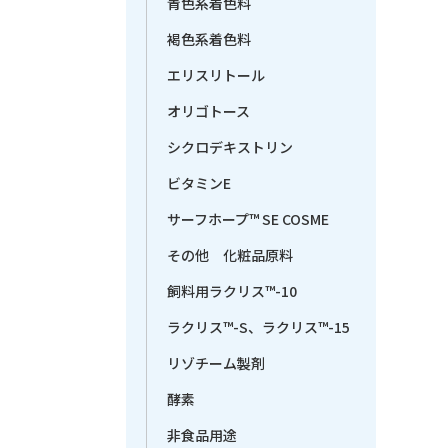
青色系着色料
褐色系着色料
エリスリトール
オリゴトース
シクロデキストリン
ビタミンE
サーフホープ™ SE COSME
その他 化粧品原料
飼料用ラクリス™-10
ラクリス™-S、ラクリス™-15
リゾチーム製剤
酵素
非食品用途