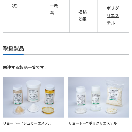
状)
ー改
ポリグ
増粘
善
リエス
効果
テル
取扱製品
関連する製品一覧です。
リョートー™シュガーエステル
リョートー™ポリグリエステル