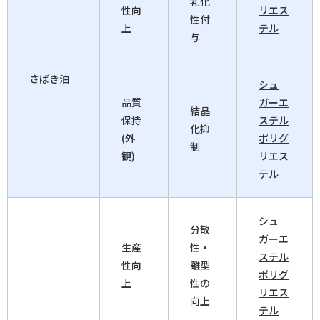
乳化
性向
リエス
性付
上
テル
与
さばき油
シュ
品質
ガーエ
結晶
保持
ステル
化抑
(外
ポリグ
制
観)
リエス
テル
シュ
分散
ガーエ
生産
性・
ステル
性向
離型
ポリグ
上
性の
リエス
向上
テル