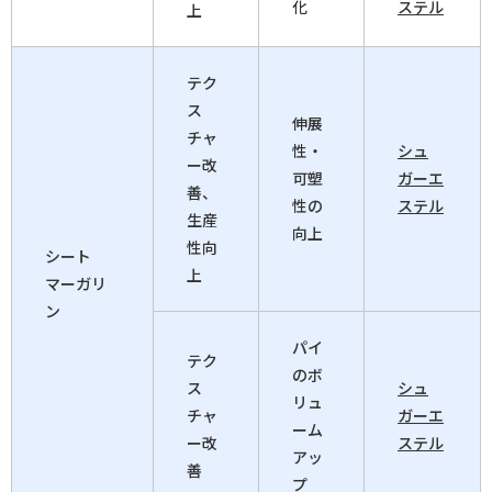
化
ステル
上
テク
ス
伸展
チャ
性・
シュ
ー改
可塑
ガーエ
善、
性の
ステル
生産
向上
性向
シート
上
マーガリ
ン
パイ
テク
のボ
ス
シュ
リュ
チャ
ガーエ
ーム
ー改
ステル
アッ
善
プ