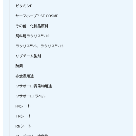
ビタミンE
サーフホープ™ SE COSME
その他 化粧品原料
飼料用ラクリス™-10
ラクリス™-S、ラクリス™-15
リゾチーム製剤
酵素
非食品用途
ワサオーロ青果物用途
ワサオーロ ラベル
FNシート
TNシート
RNシート
ローズマリー抽出物