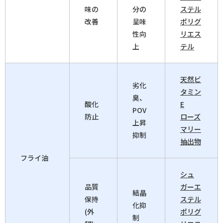
味の
分の
ステル
改善
呈味
ポリグ
性向
リエス
上
テル
天然ビ
劣化
タミン
臭、
酸化
E
POV
防止
ローズ
上昇
マリー
抑制
抽出物
フライ油
シュ
品質
ガーエ
結晶
保持
ステル
化抑
(外
ポリグ
制