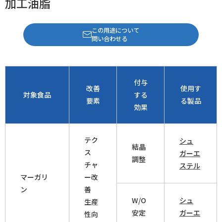
加工油脂
この用途について
問い合わせる
付与
改善
使用す
対象食品
する
要素
る製品
効果
テク
シュ
結晶
ス
ガーエ
調整
チャ
ステル
マーガリ
ー改
ン
善
W/O
シュ
生産
安定
ガーエ
性向