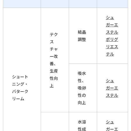
シュ
ガーエ
結晶
ステル
テク
調整
ポリグ
ス
リエス
チャ
テル
ー改
善、
生産
吸水
ショート
性向
性、
シュ
ニング・
上
吸卵
ガーエ
バターク
性の
ステル
リーム
向上
水溶
シュ
性成
ガーエ