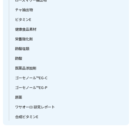
チャ抽出物
ビタミンE
健康食品素材
栄養強化剤
酢酸塩類
酢酸
医薬品添加剤
ゴーセノール™EG-C
ゴーセノール™EG-P
原薬
ワサオーロ 研究レポート
合成ビタミンE