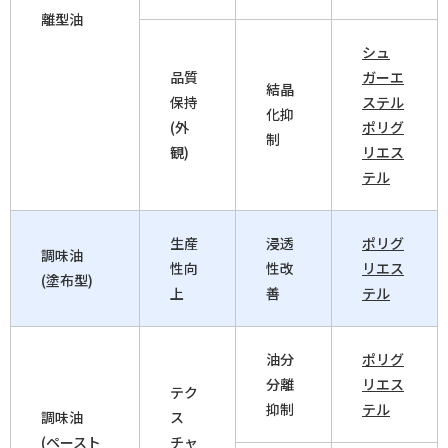
離型油
シュ
品質
ガーエ
結晶
保持
ステル
化抑
(外
ポリグ
制
観)
リエス
テル
生産
浸透
ポリグ
調味油
性向
性改
リエス
(塗布型)
上
善
テル
油分
ポリグ
分離
リエス
テク
抑制
テル
調味油
ス
(ペースト
チャ