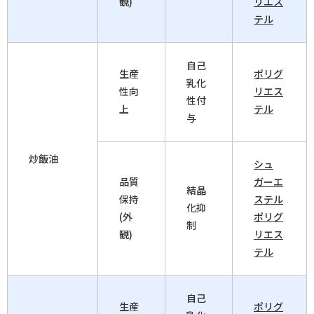
観)
リエス
テル
自己
生産
ポリグ
乳化
性向
リエス
性付
上
テル
与
炒飯油
シュ
品質
ガーエ
結晶
保持
ステル
化抑
(外
ポリグ
制
観)
リエス
テル
自己
生産
ポリグ