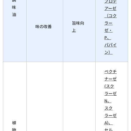
プロテ
味
アーゼ
油
（コク
旨味向
ラー
味の改善
上
ゼ・
P、
パパイ
ン）
ペクチ
ナーゼ
(スク
ラーゼ
N、
スク
ラーゼ
植
A)、
物
セル