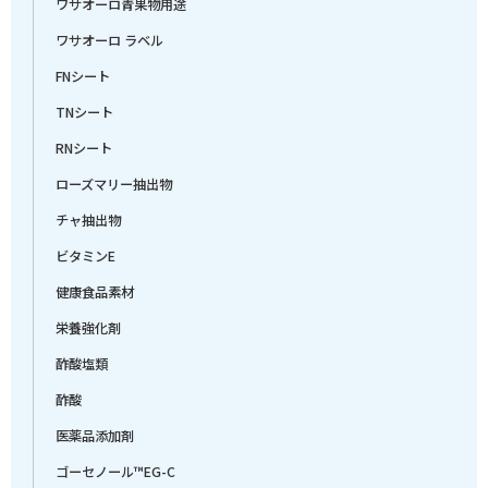
ワサオーロ青果物用途
ワサオーロ ラベル
FNシート
TNシート
RNシート
ローズマリー抽出物
チャ抽出物
ビタミンE
健康食品素材
栄養強化剤
酢酸塩類
酢酸
医薬品添加剤
ゴーセノール™EG-C