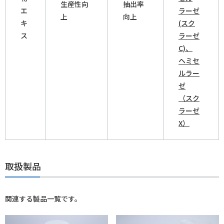
生産性向
抽出率
エ
ラーゼ
上
向上
キ
(スク
ス
ラーゼ
C)、
ヘミセ
ルラー
ゼ
（スク
ラーゼ
X）
取扱製品
関連する製品一覧です。