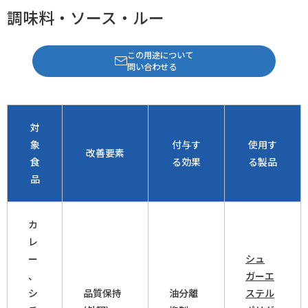
調味料・ソース・ルー
この用途について
問い合わせる
対
象
付与す
使用す
改善要素
食
る効果
る製品
品
カ
レ
ー
シュ
、
ガーエ
シ
品質保持
油分離
ステル