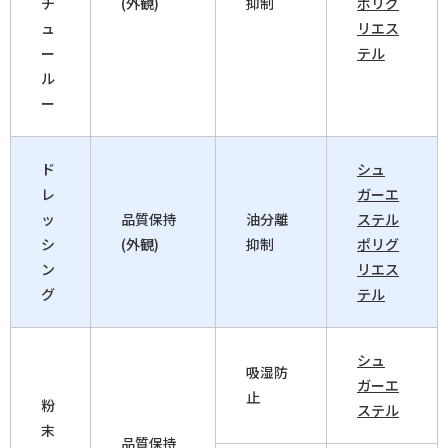
チ
(外観)
抑制
ポリグ
ュ
リエス
ー
テル
ル
ー
ド
シュ
レ
ガーエ
ッ
品質保持
油分離
ステル
シ
(外観)
抑制
ポリグ
ン
リエス
グ
テル
シュ
吸湿防
ガーエ
止
粉
ステル
末
品質保持