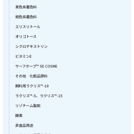
青色系着色料
褐色系着色料
エリスリトール
オリゴトース
シクロデキストリン
ビタミンE
サーフホープ™ SE COSME
その他 化粧品原料
飼料用ラクリス™-10
ラクリス™-S、ラクリス™-15
リゾチーム製剤
酵素
非食品用途