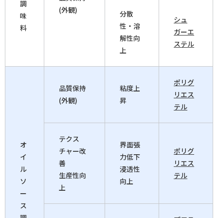
調
(外観)
分散
味
シュ
性・溶
料
ガーエ
解性向
ステル
上
ポリグ
品質保持
粘度上
リエス
(外観)
昇
テル
テクス
オ
界面張
チャー改
ポリグ
イ
力低下
善
リエス
ル
浸透性
生産性向
テル
ソ
向上
上
ー
ス
調