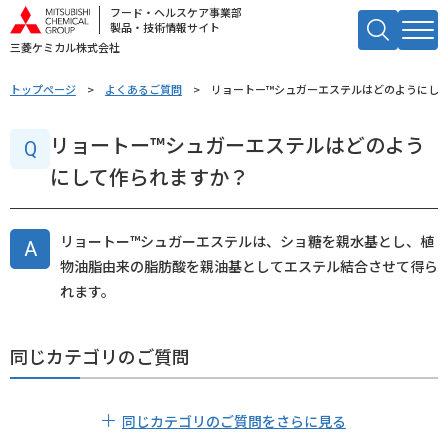
フード・ヘルスケア事業部
製品・技術情報サイト
三菱ケミカル株式会社
キーワードで検索する
トップページ
よくあるご質問
リョートー™シュガーエステルはどのようにし
検索
リョートー™シュガーエステルはどのよう
にして作られますか？
リョートー™シュガーエステルは、ショ糖を親水基とし、植
物油脂由来の脂肪酸を親油基としてエステル結合させて得ら
れます。
同じカテゴリのご質問
同じカテゴリのご質問をさらに見る