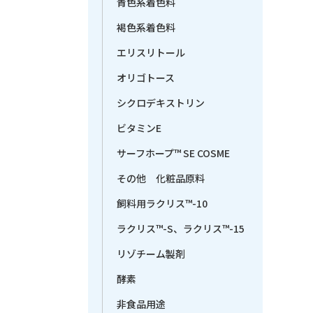
青色系着色料
褐色系着色料
エリスリトール
オリゴトース
シクロデキストリン
ビタミンE
サーフホープ™ SE COSME
その他 化粧品原料
飼料用ラクリス™-10
ラクリス™-S、ラクリス™-15
リゾチーム製剤
酵素
非食品用途