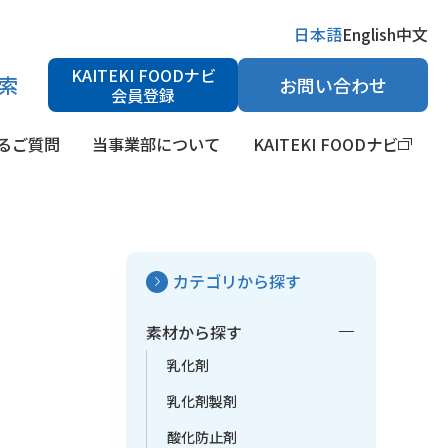
日本語
English
中文
KAITEKI FOODナビ
索
お問い合わせ
会員登録
るご質問
当事業部について
KAITEKI FOODナビ
カテゴリから探す
検索
H調整剤
健康食品素材・栄養強化剤
医薬品原料
素材から探す
乳化剤
乳化剤製剤
酸化防止剤