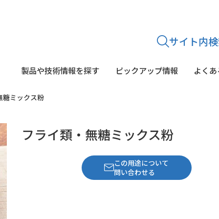
サイト内検
製品や技術情報を探す
ピックアップ情報
よくあ
無糖ミックス粉
途から
探す
シリーズから
探す
フライ類・無糖ミックス粉
静菌・鮮度保持剤
糖質
乳酸菌
酵素剤
着色料
酸味料・p
文献紹介・学会発表
この用途について
問い合わせる