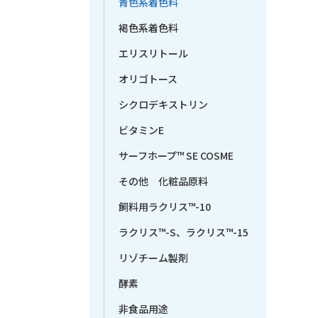
青色系着色料
褐色系着色料
エリスリトール
オリゴトース
シクロデキストリン
ビタミンE
サーフホープ™ SE COSME
その他 化粧品原料
飼料用ラクリス™-10
ラクリス™-S、ラクリス™-15
リゾチーム製剤
酵素
非食品用途