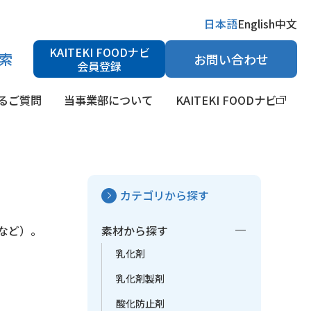
日本語
English
中文
KAITEKI FOODナビ
索
お問い合わせ
会員登録
るご質問
当事業部について
KAITEKI FOODナビ
カテゴリから探す
検索
H調整剤
健康食品素材・栄養強化剤
医薬品原料
など）。
素材から探す
乳化剤
乳化剤製剤
酸化防止剤