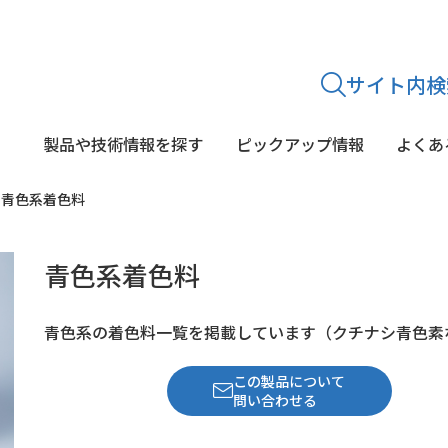
サイト内検
製品や技術情報を探す
ピックアップ情報
よくあ
青色系着色料
途から
探す
シリーズから
探す
青色系着色料
静菌・鮮度保持剤
糖質
乳酸菌
酵素剤
着色料
酸味料・p
文献紹介・学会発表
青色系の着色料一覧を掲載しています（クチナシ青色素
この製品について
問い合わせる