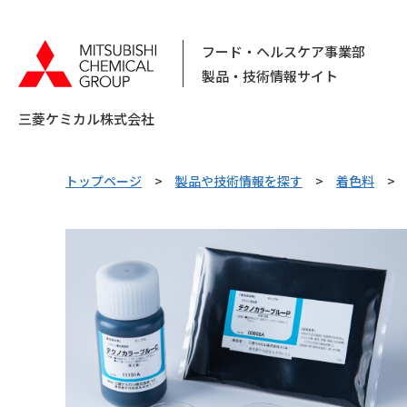
フード・ヘルスケア事業部
製品・技術情報サイト
三菱ケミカル株式会社
トップページ
製品や技術情報を探す
着色料
キーワードで検索する
ピックアップ情報
カテゴリから探す
素材から
探す
用
乳化剤
乳化剤製剤
酸化防止剤
日持向上剤
コラム
化粧品原料