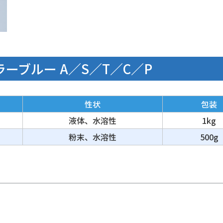
ーブルー A／S／T／C／P
性状
包装
液体、水溶性
1kg
粉末、水溶性
500g