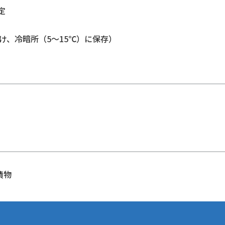
定
け、冷暗所（5～15℃）に保存）
）
漬物