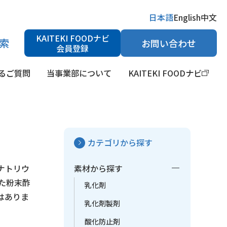
日本語
English
中文
KAITEKI FOODナビ
索
お問い合わせ
会員登録
るご質問
当事業部について
KAITEKI FOODナビ
カテゴリから探す
検索
H調整剤
健康食品素材・栄養強化剤
医薬品原料
ナトリウ
素材から探す
た粉末酢
乳化剤
はありま
乳化剤製剤
酸化防止剤