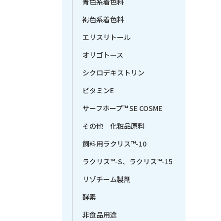
青色系着色料
褐色系着色料
エリスリトール
オリゴトース
シクロデキストリン
ビタミンE
サーフホープ™ SE COSME
その他 化粧品原料
飼料用ラクリス™-10
ラクリス™-S、ラクリス™-15
リゾチーム製剤
酵素
非食品用途