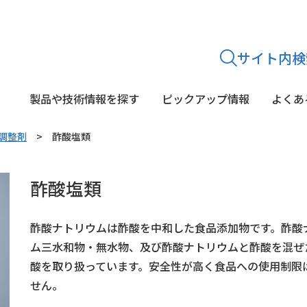
サイト内検
製品や技術情報を探す
ピックアップ情報
よくあ
調整剤
酢酸塩類
途から
探す
シリーズから
探す
酢酸塩類
静菌・鮮度保持剤
糖質
乳酸菌
酵素剤
着色料
酸味料・p
文献紹介・学会発表
酢酸ナトリウムは酢酸を中和した食品添加物です。酢酸
ム三水和物・無水物、及び酢酸ナトリウムと酢酸を混ぜ
酸を取り扱っています。安全性が高く食品への使用制限
せん。