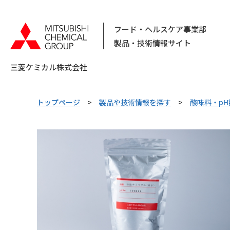
フード・ヘルスケア事業部
製品・技術情報サイト
三菱ケミカル株式会社
トップページ
製品や技術情報を探す
酸味料・pH
キーワードで検索する
ピックアップ情報
カテゴリから探す
素材から
探す
用
乳化剤
乳化剤製剤
酸化防止剤
日持向上剤
コラム
化粧品原料