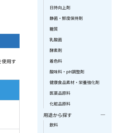
日持向上剤
静菌・鮮度保持剤
糖質
乳酸菌
酵素剤
を使用す
着色料
。
酸味料・pH調整剤
健康食品素材・栄養強化剤
医薬品原料
化粧品原料
用途から探す
飲料